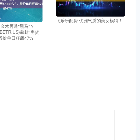
飞乐乐配资 优雅气质的美女模特！
点金术再造“黑马”？
e(BETR.US)获封“房贷
”，股价单日狂飙47%