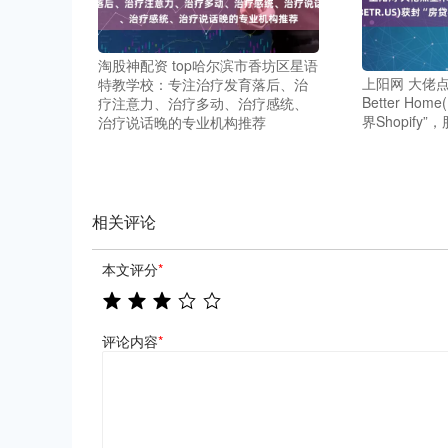
淘股神配资 top哈尔滨市香坊区星语
上阳网 大佬
特教学校：专注治疗发育落后、治
Better Hom
疗注意力、治疗多动、治疗感统、
界Shopify
治疗说话晚的专业机构推荐
相关评论
本文评分
*
评论内容
*