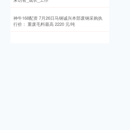
神牛168配资 7月26日马钢诚兴本部废钢采购执
行价： 重废毛料最高 2220 元/吨