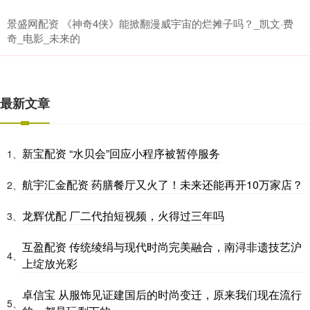
景盛网配资 《神奇4侠》能掀翻漫威宇宙的烂摊子吗？_凯文·费
奇_电影_未来的
最新文章
新宝配资 “水贝会”回应小程序被暂停服务
1、
航宇汇金配资 药膳餐厅又火了！未来还能再开10万家店？
2、
龙辉优配 厂二代拍短视频，火得过三年吗
3、
互盈配资 传统绫绢与现代时尚完美融合，南浔非遗技艺沪
4、
上绽放光彩
卓信宝 从服饰见证建国后的时尚变迁，原来我们现在流行
5、