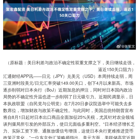
（原标题：美日利差与政治不确定性双重支撑之下，美日继续走强，
逼近150关口阻力）
汇通财经APP讯——日元（JPY）兑美元（USD）本周持续走弱，周
三亚洲时段美元/日元汇率突破149.00关口，创下4月以来新高。市场
逐步削弱对日本央行（BoJ）近期加息的押注，同时对日本国内政治
局势的不确定性升温也进一步削弱了日元吸引力。近期民调显示，日
本执政联盟（自民党与公明党）在7月20日参议院选举中可能失去多
数席位，增加财政与政策不确定性。与此同时，美国总统特朗普宣布
将自8月1日起对日本出口商品全面加征25%关税，尤其针对农业领域
谈判僵局所引发的外部压力，使日元面临多重利空。“日本经济增长乏
力、实际工资下滑、通胀放缓信号增强，这使日本央行更难推进货币
政策正常化，”一位东京外汇策略师指出。美元方面，美联储高官近期