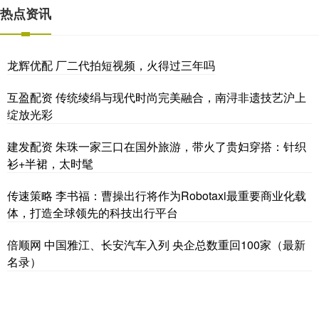
热点资讯
龙辉优配 厂二代拍短视频，火得过三年吗
互盈配资 传统绫绢与现代时尚完美融合，南浔非遗技艺沪上
绽放光彩
建发配资 朱珠一家三口在国外旅游，带火了贵妇穿搭：针织
衫+半裙，太时髦
传速策略 李书福：曹操出行将作为Robotaxi最重要商业化载
体，打造全球领先的科技出行平台
倍顺网 中国雅江、长安汽车入列 央企总数重回100家（最新
名录）