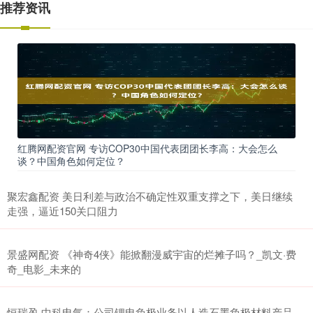
推荐资讯
红腾网配资官网 专访COP30中国代表团团长李高：大会怎么
谈？中国角色如何定位？
聚宏鑫配资 美日利差与政治不确定性双重支撑之下，美日继续
走强，逼近150关口阻力
景盛网配资 《神奇4侠》能掀翻漫威宇宙的烂摊子吗？_凯文·费
奇_电影_未来的
恒瑞盈 中科电气：公司锂电负极业务以人造石墨负极材料产品