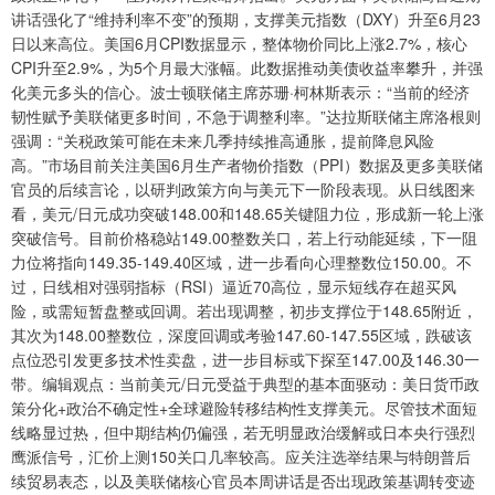
讲话强化了“维持利率不变”的预期，支撑美元指数（DXY）升至6月23
日以来高位。美国6月CPI数据显示，整体物价同比上涨2.7%，核心
CPI升至2.9%，为5个月最大涨幅。此数据推动美债收益率攀升，并强
化美元多头的信心。波士顿联储主席苏珊·柯林斯表示：“当前的经济
韧性赋予美联储更多时间，不急于调整利率。”达拉斯联储主席洛根则
强调：“关税政策可能在未来几季持续推高通胀，提前降息风险
高。”市场目前关注美国6月生产者物价指数（PPI）数据及更多美联储
官员的后续言论，以研判政策方向与美元下一阶段表现。从日线图来
看，美元/日元成功突破148.00和148.65关键阻力位，形成新一轮上涨
突破信号。目前价格稳站149.00整数关口，若上行动能延续，下一阻
力位将指向149.35-149.40区域，进一步看向心理整数位150.00。不
过，日线相对强弱指标（RSI）逼近70高位，显示短线存在超买风
险，或需短暂盘整或回调。若出现调整，初步支撑位于148.65附近，
其次为148.00整数位，深度回调或考验147.60-147.55区域，跌破该
点位恐引发更多技术性卖盘，进一步目标或下探至147.00及146.30一
带。编辑观点：当前美元/日元受益于典型的基本面驱动：美日货币政
策分化+政治不确定性+全球避险转移结构性支撑美元。尽管技术面短
线略显过热，但中期结构仍偏强，若无明显政治缓解或日本央行强烈
鹰派信号，汇价上测150关口几率较高。应关注选举结果与特朗普后
续贸易表态，以及美联储核心官员本周讲话是否出现政策基调转变迹