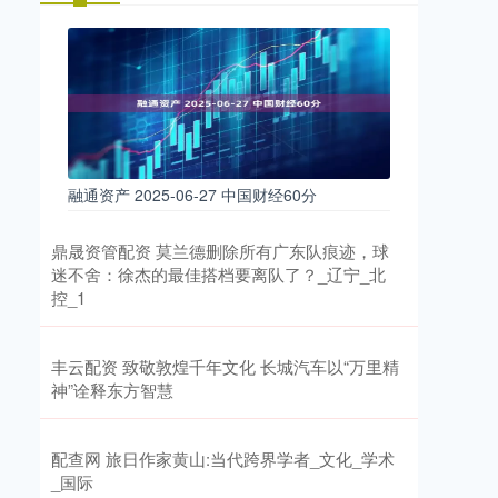
融通资产 2025-06-27 中国财经60分
鼎晟资管配资 莫兰德删除所有广东队痕迹，球
迷不舍：徐杰的最佳搭档要离队了？_辽宁_北
控_1
丰云配资 致敬敦煌千年文化 长城汽车以“万里精
神”诠释东方智慧
配查网 旅日作家黄山:当代跨界学者_文化_学术
_国际