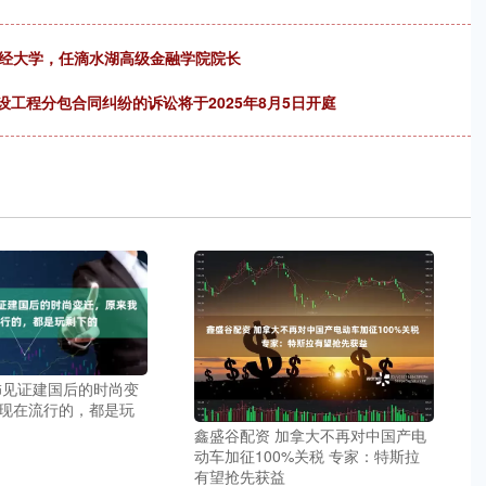
财经大学，任滴水湖高级金融学院院长
设工程分包合同纠纷的诉讼将于2025年8月5日开庭
饰见证建国后的时尚变
现在流行的，都是玩
鑫盛谷配资 加拿大不再对中国产电
动车加征100%关税 专家：特斯拉
有望抢先获益