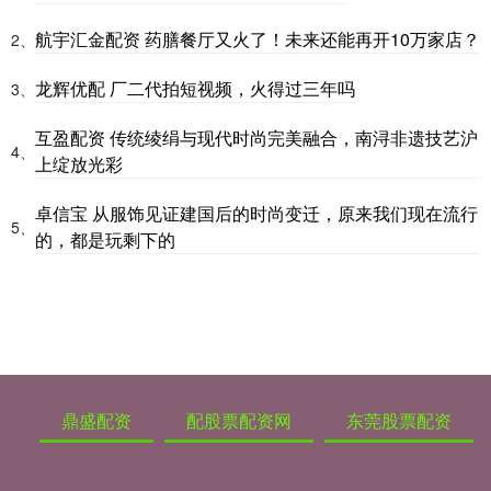
航宇汇金配资 药膳餐厅又火了！未来还能再开10万家店？
2、
龙辉优配 厂二代拍短视频，火得过三年吗
3、
互盈配资 传统绫绢与现代时尚完美融合，南浔非遗技艺沪
4、
上绽放光彩
卓信宝 从服饰见证建国后的时尚变迁，原来我们现在流行
5、
的，都是玩剩下的
鼎盛配资
配股票配资网
东莞股票配资