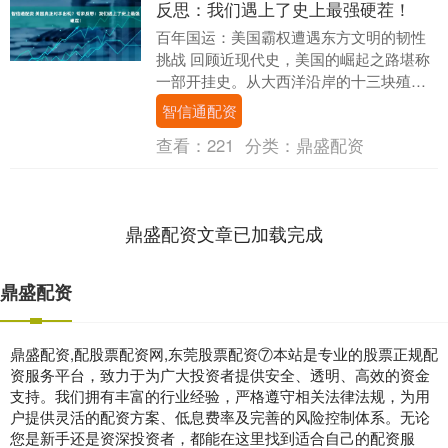
反思：我们遇上了史上最强硬茬！
百年国运：美国霸权遭遇东方文明的韧性
挑战 回顾近现代史，美国的崛起之路堪称
一部开挂史。从大西洋沿岸的十三块殖民
地，到横跨两大洋的超级大国，这个年轻
智信通配资
国家先后将日不....
查看：
221
分类：
鼎盛配资
鼎盛配资文章已加载完成
鼎盛配资
鼎盛配资,配股票配资网,东莞股票配资⑦本站是专业的股票正规配
资服务平台，致力于为广大投资者提供安全、透明、高效的资金
支持。我们拥有丰富的行业经验，严格遵守相关法律法规，为用
户提供灵活的配资方案、低息费率及完善的风险控制体系。无论
您是新手还是资深投资者，都能在这里找到适合自己的配资服