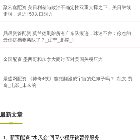
聚宏鑫配资 美日利差与政治不确定性双重支撑之下，美日继续
走强，逼近150关口阻力
鼎晟资管配资 莫兰德删除所有广东队痕迹，球迷不舍：徐杰的
最佳搭档要离队了？_辽宁_北控_1
金国配资 墨西哥和加拿大商讨应对美国关税压力
景盛网配资 《神奇4侠》能掀翻漫威宇宙的烂摊子吗？_凯文·费
奇_电影_未来的
最新文章
新宝配资 “水贝会”回应小程序被暂停服务
1、