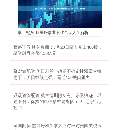
掌上配资 12星座事业最佳合伙人全解析
百盛证券 柳药集团：7月23日融券卖出400股，
融资融券余额4.56亿元
聚宏鑫配资 美日利差与政治不确定性双重支撑
之下，美日继续走强，逼近150关口阻力
鼎晟资管配资 莫兰德删除所有广东队痕迹，球
迷不舍：徐杰的最佳搭档要离队了？_辽宁_北
控_1
金国配资 墨西哥和加拿大商讨应对美国关税压