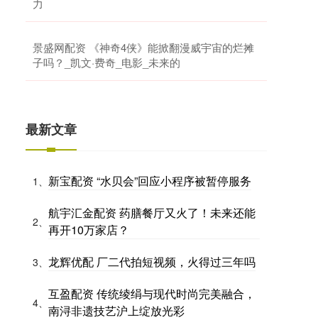
力
景盛网配资 《神奇4侠》能掀翻漫威宇宙的烂摊
子吗？_凯文·费奇_电影_未来的
最新文章
新宝配资 “水贝会”回应小程序被暂停服务
1、
航宇汇金配资 药膳餐厅又火了！未来还能
2、
再开10万家店？
龙辉优配 厂二代拍短视频，火得过三年吗
3、
互盈配资 传统绫绢与现代时尚完美融合，
4、
南浔非遗技艺沪上绽放光彩