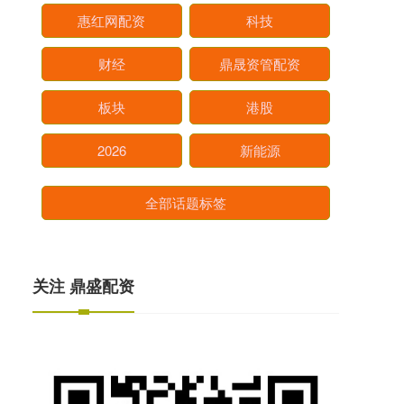
惠红网配资
科技
财经
鼎晟资管配资
板块
港股
2026
新能源
全部话题标签
关注 鼎盛配资