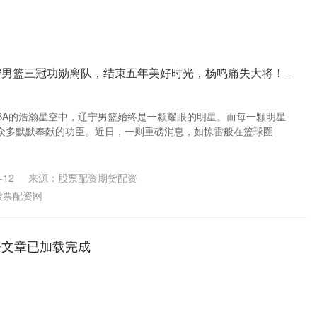
宁男篮三冠功勋离队，结束五年美好时光，杨鸣痛失大将！_
CBA的浩瀚星空中，辽宁男篮始终是一颗耀眼的明星。而每一颗明星
众多默默奉献的功臣。近日，一则重磅消息，如惊雷般在篮球圈
-12
来源：股票配资期货配资
股票配资网
资文章已加载完成