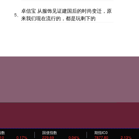
卓信宝 从服饰见证建国后的时尚变迁，原
5、
来我们现在流行的，都是玩剩下的
指数
国债指数
期指IC0
.10
0.17%
229.69
0.04%
7877.80
2.13%