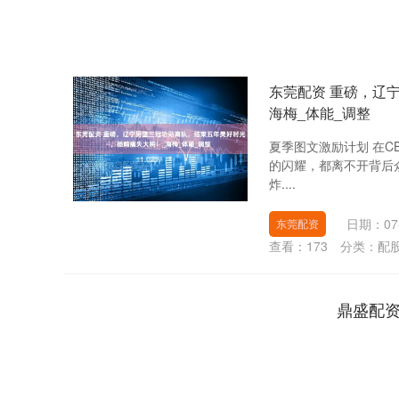
东莞配资 重磅，辽
海梅_体能_调整
夏季图文激励计划 在
的闪耀，都离不开背后
炸....
日期：07
东莞配资
查看：
173
分类：
配
鼎盛配