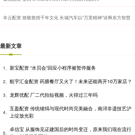
丰云配资 致敬敦煌千年文化 长城汽车以“万里精神”诠释东方智慧
最新文章
新宝配资 “水贝会”回应小程序被暂停服务
1、
航宇汇金配资 药膳餐厅又火了！未来还能再开10万家店？
2、
龙辉优配 厂二代拍短视频，火得过三年吗
3、
互盈配资 传统绫绢与现代时尚完美融合，南浔非遗技艺沪
4、
上绽放光彩
卓信宝 从服饰见证建国后的时尚变迁，原来我们现在流行
5、