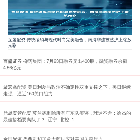
互盈配资 传统绫绢与现代时尚完美融合，南浔非遗技艺沪上绽放
光彩
百盛证券 柳药集团：7月23日融券卖出400股，融资融券余额
4.56亿元
聚宏鑫配资 美日利差与政治不确定性双重支撑之下，美日继续
走强，逼近150关口阻力
鼎晟资管配资 莫兰德删除所有广东队痕迹，球迷不舍：徐杰的
最佳搭档要离队了？_辽宁_北控_1
金国配资 墨西哥和加拿大商讨应对美国关税压力